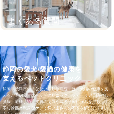
よくある質問
静岡の愛犬/愛猫の健康を
支えるペットクリニック
静岡県焼津市の「なないろ動物病院」は、犬猫の健康を支
えるご予約優先のペットクリニック。フィラリア予防や心
臓病、避妊手術、皮膚の病気や耳の診療に強みを持ち、丁
寧な診察と親身なケアで飼い主さんの不安を解消します。