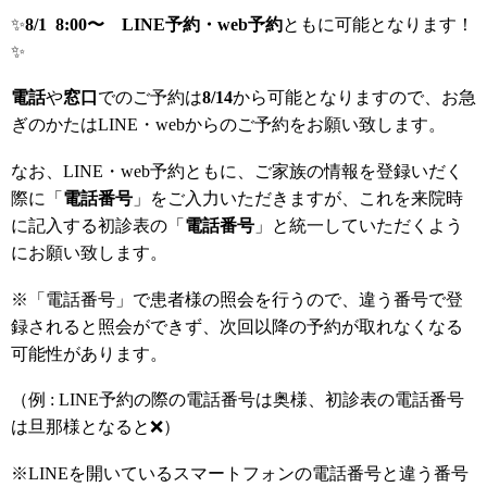
✨️
8/1 8:00〜
LINE予約・web予約
ともに可能となります！
✨️
電話
や
窓口
でのご予約は
8/14
から可能となりますので、お急
ぎのかたはLINE・webからのご予約をお願い致します。
なお、LINE・web予約ともに、ご家族の情報を登録いだく
際に「
電話番号
」をご入力いただきますが、これを来院時
に記入する初診表の「
電話番号
」と統一していただくよう
にお願い致します。
※「電話番号」で患者様の照会を行うので、違う番号で登
録されると照会ができず、次回以降の予約が取れなくなる
可能性があります。
（例 : LINE予約の際の電話番号は奥様、初診表の電話番号
は旦那様となると❌️）
※LINEを開いているスマートフォンの電話番号と違う番号